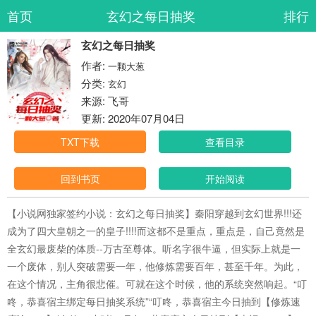
首页
玄幻之每日抽奖
排行
玄幻之每日抽奖
作者:
一颗大葱
分类:
玄幻
来源: 飞哥
更新: 2020年07月04日
TXT下载
查看目录
回到书页
开始阅读
【小说网独家签约小说：玄幻之每日抽奖】秦阳穿越到玄幻世界!!!还
成为了四大皇朝之一的皇子!!!!而这都不是重点，重点是，自己竟然是
全玄幻最废柴的体质--万古至尊体。听名字很牛逼，但实际上就是一
一个废体，别人突破需要一年，他修炼需要百年，甚至千年。为此，
在这个情况，主角很悲催。可就在这个时候，他的系统突然响起。“叮
咚，恭喜宿主绑定每日抽奖系统”“叮咚，恭喜宿主今日抽到【修炼速