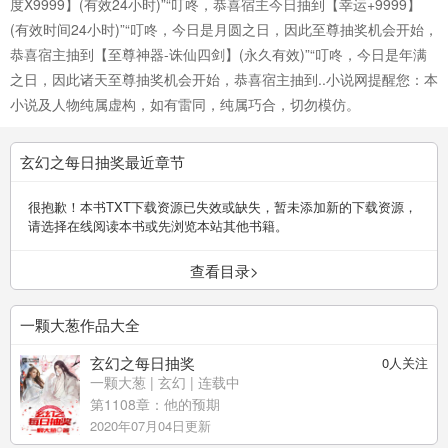
度X9999】(有效24小时)”“叮咚，恭喜宿主今日抽到【幸运+9999】
(有效时间24小时)”“叮咚，今日是月圆之日，因此至尊抽奖机会开始，
恭喜宿主抽到【至尊神器-诛仙四剑】(永久有效)”“叮咚，今日是年满
之日，因此诸天至尊抽奖机会开始，恭喜宿主抽到..小说网提醒您：本
小说及人物纯属虚构，如有雷同，纯属巧合，切勿模仿。
玄幻之每日抽奖最近章节
很抱歉！本书TXT下载资源已失效或缺失，暂未添加新的下载资源，
请选择在线阅读本书或先浏览本站其他书籍。
查看目录>
一颗大葱作品大全
玄幻之每日抽奖
0
人关注
一颗大葱
|
玄幻
| 连载中
第1108章：他的预期
2020年07月04日更新