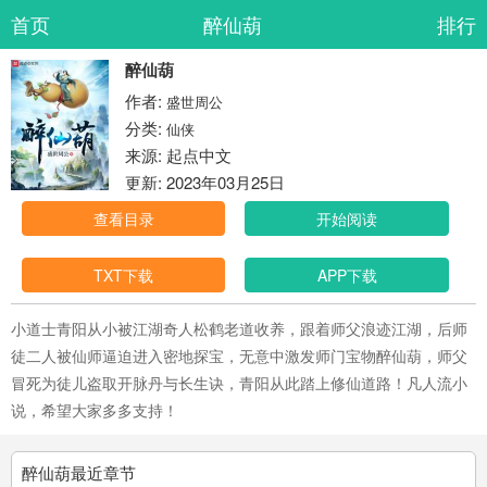
首页
醉仙葫
排行
醉仙葫
作者:
盛世周公
分类:
仙侠
来源: 起点中文
更新: 2023年03月25日
查看目录
开始阅读
TXT下载
APP下载
小道士青阳从小被江湖奇人松鹤老道收养，跟着师父浪迹江湖，后师
徒二人被仙师逼迫进入密地探宝，无意中激发师门宝物醉仙葫，师父
冒死为徒儿盗取开脉丹与长生诀，青阳从此踏上修仙道路！凡人流小
说，希望大家多多支持！
醉仙葫最近章节