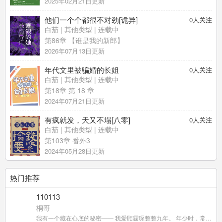
2025年02月21日更新
他们一个个都很不对劲[诡异]
0
人关注
白茄
|
其他类型
| 连载中
第86章 【谁是我的新郎】
2026年07月13日更新
年代文里被骗婚的长姐
0
人关注
白茄
|
其他类型
| 连载中
第18章 第 18 章
2024年07月21日更新
有疯就发，天又不塌[八零]
0
人关注
白茄
|
其他类型
| 连载中
第103章 番外3
2024年05月28日更新
热门推荐
110113
桐哥
我有一个藏在心底的秘密—— 我爱顾霆琛整整九年。 年少时，常尾随