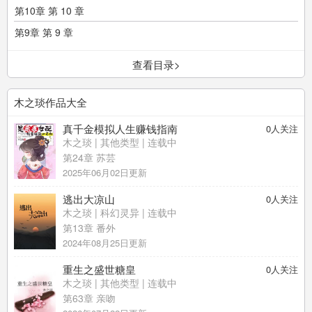
第10章 第 10 章
第9章 第 9 章
查看目录>
木之琰作品大全
真千金模拟人生赚钱指南
0
人关注
木之琰
|
其他类型
| 连载中
第24章 苏芸
2025年06月02日更新
逃出大凉山
0
人关注
木之琰
|
科幻灵异
| 连载中
第13章 番外
2024年08月25日更新
重生之盛世糖皇
0
人关注
木之琰
|
其他类型
| 连载中
第63章 亲吻