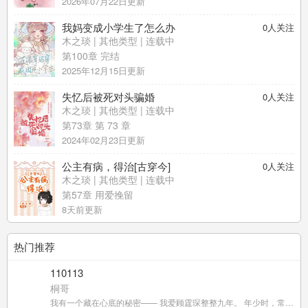
2026年07月22日更新
我妈变成小学生了怎么办
0
人关注
木之琰
|
其他类型
| 连载中
第100章 完结
2025年12月15日更新
失忆后被死对头骗婚
0
人关注
木之琰
|
其他类型
| 连载中
第73章 第 73 章
2024年02月23日更新
公主有病，得治[古穿今]
0
人关注
木之琰
|
其他类型
| 连载中
第57章 用爱挽留
8天前更新
热门推荐
110113
桐哥
我有一个藏在心底的秘密—— 我爱顾霆琛整整九年。 年少时，常尾随