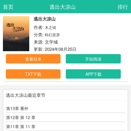
首页
逃出大凉山
排行
逃出大凉山
作者:
木之琰
分类:
科幻灵异
来源: 文学城
更新: 2024年08月25日
查看目录
开始阅读
TXT下载
APP下载
逃出大凉山最近章节
第13章 番外
第12章 第 12 章
第11章 第 11 章