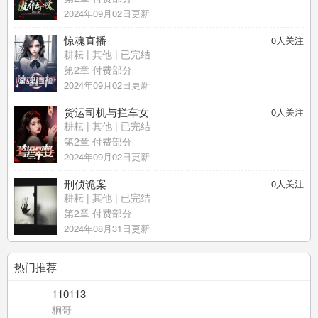
2024年09月02日更新
惊魂直播
0
人关注
耕耘
|
其他
| 已完结
第2章 付费部分
2024年09月02日更新
货运司机与拦车女
0
人关注
耕耘
|
其他
| 已完结
第2章 付费部分
2024年09月02日更新
刑侦诡案
0
人关注
耕耘
|
其他
| 已完结
第2章 付费部分
2024年08月31日更新
热门推荐
110113
桐哥