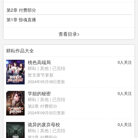
第2章 付费部分
第1章 惊魂直播
查看目录>
耕耘作品大全
桃色高端局
0
人关注
耕耘
|
其他
| 已完结
暂无章节更新
2024年05月08日更新
学姐的秘密
0
人关注
耕耘
|
其他
| 已完结
第2章 付费部分
2024年09月02日更新
诡异的废弃母校
0
人关注
耕耘
|
其他
| 已完结
第2章 付费部分