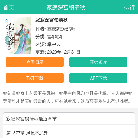
首页
寂寂深宫锁清秋
排行
寂寂深宫锁清秋
作者:
寂寂深宫锁清秋
分类:
宫斗宅斗
来源: 掌中云
更新: 2020年12月31日
查看目录
开始阅读
TXT下载
APP下载
她知道她身上衣裳不是凤袍，她手中的凤印也只是代掌。人人都说她
萧清雅才是笑到最后的人，可在她看来，这后宫实质从未有过胜者。
寂寂深宫锁清秋最近章节
第1377章 凤袍不加身