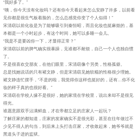
“我好多了。”
“咦，你今天没有化妆吗？还有你今天看起来怎么安静了许多，以前看
见你都是很生气板着脸的，怎么总感觉你变了个人似得！”
宋清窈以前化妆是为了能够吸引到秦恒昭，而且化妆也挺麻烦的，基
本都是一个小时起步，有这个时间，她可以多睡一会儿。
“我是不是要凶你一下，才显得正常？”
宋清窈以前的脾气确实很暴躁，见谁都不耐烦，自己一个人也独自惯
了。
不是很喜欢交朋友，在他们眼里，宋清窈像个另类，性格孤僻。
总是找她说话的只有褚文静，但是宋清窈见她软糯的性格很少理她。
褚文静连忙摆手，“不是的啦，我觉得你这样也挺好的，还有…你不化
妆的样子真的也很好看。”
宋清窈在学校人缘不是很好，她的家境在学校里，说出来却不是很见
得光。
谁愿意跟双手沾满鲜血，才在帝都立足的庄家人一起玩？
了解庄家的都知道，庄家的发家确实不是很光彩，甚至在往年做过不
少见不得人的勾当，到后来上头打击庄家，才收敛起来，她爷爷就是
黑道头子进的监狱。