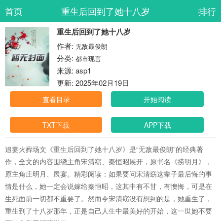
首页
重生后回到了她十八岁
排行
重生后回到了她十八岁
作者:
无敌最俊朗
分类:
都市现言
来源: asp1
更新: 2025年02月19日
查看目录
开始阅读
TXT下载
APP下载
追妻火葬场文《重生后回到了她十八岁》是“无敌最俊朗”的经典著
作，全文的内容围绕主角宋清窈、秦恒昭展开，原书名《捞明月》，
原主角庄明月、展宴。精彩阅读：如果要问宋清窈这辈子最后悔的事
情是什么，她一定会说嫁给秦恒昭，这其中有不甘，有懊悔，可是在
生死面前一切都不重要了。然而令宋清窈没有想到的是，她重生了，
重生到了十八岁那年，正是自己人生中最美好的开始，这一世她不要