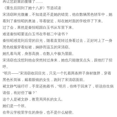
再让悲剧重蹈覆辙了……
《重生后回到了她十八岁》节选试读
宋清窈眸光微撇，不知道是不是她的错觉，他在数辆黑色轿车中，她
看到了秦恒昭的奥迪，等着驶近，却在她对面的学校停了下来。
过了会，果然是秦恒昭跟白玉书从车里下来。
难道秦恒昭要送白玉书在帝都二中读书？
秦恒昭感觉到后背的目光，随着直觉转过身看过去，正好对上了一身
黑色校服穿着短裙，娴静而温玉的宋清窈。
她扎着马尾，身形高挑，在数人中极为显眼。
宋清窈也没想到他会突然转过身来，她也只能微笑点头，跟他打了招
呼。
“明月——”宋清窈收回目光，只见一个扎着两条辫子身材微胖，穿着
黑色长筒袜，戴着眼镜的女生，跑到了宋清窈面前。
褚文静气喘吁吁，手里还抱着书，“明月，你终于回来了，听说你生病
请假，有好些了嘛？”
这个人是褚文静，教育局局长的女儿。
她们是一个班。
在帝云学校里学生的身份，也不是什么秘密。