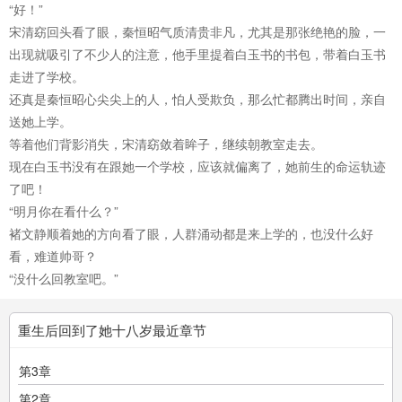
“好！”
宋清窈回头看了眼，秦恒昭气质清贵非凡，尤其是那张绝艳的脸，一
出现就吸引了不少人的注意，他手里提着白玉书的书包，带着白玉书
走进了学校。
还真是秦恒昭心尖尖上的人，怕人受欺负，那么忙都腾出时间，亲自
送她上学。
等着他们背影消失，宋清窈敛着眸子，继续朝教室走去。
现在白玉书没有在跟她一个学校，应该就偏离了，她前生的命运轨迹
了吧！
“明月你在看什么？”
褚文静顺着她的方向看了眼，人群涌动都是来上学的，也没什么好
看，难道帅哥？
“没什么回教室吧。”
重生后回到了她十八岁最近章节
第3章
第2章