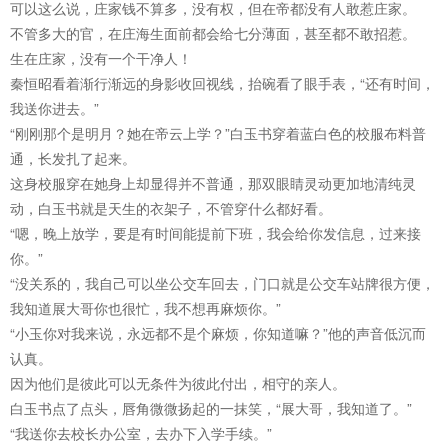
可以这么说，庄家钱不算多，没有权，但在帝都没有人敢惹庄家。
不管多大的官，在庄海生面前都会给七分薄面，甚至都不敢招惹。
生在庄家，没有一个干净人！
秦恒昭看着渐行渐远的身影收回视线，抬碗看了眼手表，“还有时间，
我送你进去。”
“刚刚那个是明月？她在帝云上学？”白玉书穿着蓝白色的校服布料普
通，长发扎了起来。
这身校服穿在她身上却显得并不普通，那双眼睛灵动更加地清纯灵
动，白玉书就是天生的衣架子，不管穿什么都好看。
“嗯，晚上放学，要是有时间能提前下班，我会给你发信息，过来接
你。”
“没关系的，我自己可以坐公交车回去，门口就是公交车站牌很方便，
我知道展大哥你也很忙，我不想再麻烦你。”
“小玉你对我来说，永远都不是个麻烦，你知道嘛？”他的声音低沉而
认真。
因为他们是彼此可以无条件为彼此付出，相守的亲人。
白玉书点了点头，唇角微微扬起的一抹笑，“展大哥，我知道了。”
“我送你去校长办公室，去办下入学手续。”